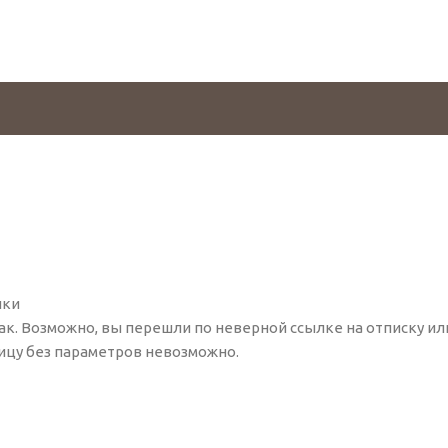
лки
так. Возможно, вы перешли по неверной ссылке на отписку и
ицу без параметров невозможно.